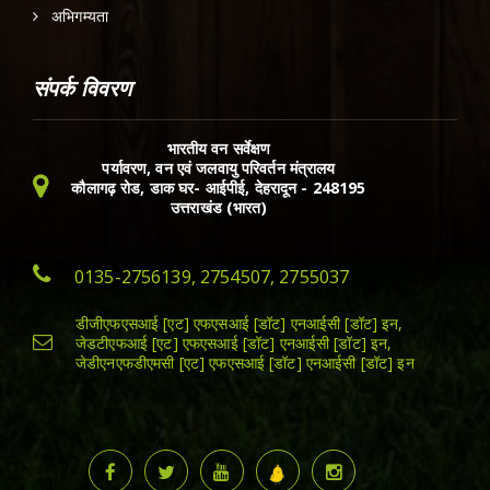
अभिगम्यता
संपर्क विवरण
भारतीय वन सर्वेक्षण
पर्यावरण, वन एवं जलवायु परिवर्तन मंत्रालय
कौलागढ़ रोड, डाक घर- आईपीई, देहरादून - 248195
उत्तराखंड (भारत)
0135-2756139, 2754507, 2755037
डीजीएफएसआई [एट] एफएसआई [डॉट] एनआईसी [डॉट] इन,
जेडटीएफआई [एट] एफएसआई [डॉट] एनआईसी [डॉट] इन,
जेडीएनएफडीएमसी [एट] एफएसआई [डॉट] एनआईसी [डॉट] इन