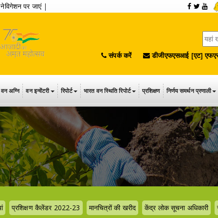
|
नेविगेशन पर जाएं
|
संपर्क करें
डीजीएफएसआई [एट] एफएस
वन अग्नि
वन इन्वेंटरी
रिपोर्ट
भारत वन स्थिति रिपोर्ट
प्रशिक्षण
निर्णय समर्थन प्रणाली
ां
प्रशिक्षण कैलेंडर 2022-23
मानचित्रों की खरीद
केंद्र लोक सूचना अधिकारी