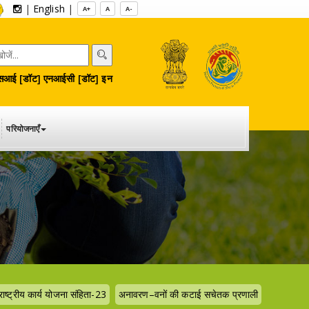
|
English
|
A+
A
A-
आई [डॉट] एनआईसी [डॉट] इन
परियोजनाएँ
राष्ट्रीय कार्य योजना संहिता-23
अनावरण–वनों की कटाई सचेतक प्रणाली