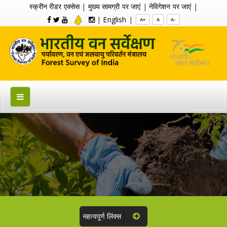
स्क्रीन रीडर एक्सेस
|
मुख्य सामग्री पर जाएं
|
नेविगेशन पर जाएं
|
|
English
|
A+
A
A-
महत्वपूर्ण लिंक्स