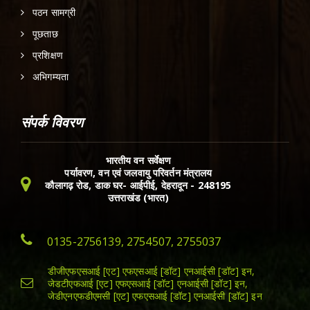
पठन सामग्री
पूछताछ
प्रशिक्षण
अभिगम्यता
संपर्क विवरण
भारतीय वन सर्वेक्षण
पर्यावरण, वन एवं जलवायु परिवर्तन मंत्रालय
कौलागढ़ रोड, डाक घर- आईपीई, देहरादून - 248195
उत्तराखंड (भारत)
0135-2756139, 2754507, 2755037
डीजीएफएसआई [एट] एफएसआई [डॉट] एनआईसी [डॉट] इन,
जेडटीएफआई [एट] एफएसआई [डॉट] एनआईसी [डॉट] इन,
जेडीएनएफडीएमसी [एट] एफएसआई [डॉट] एनआईसी [डॉट] इन