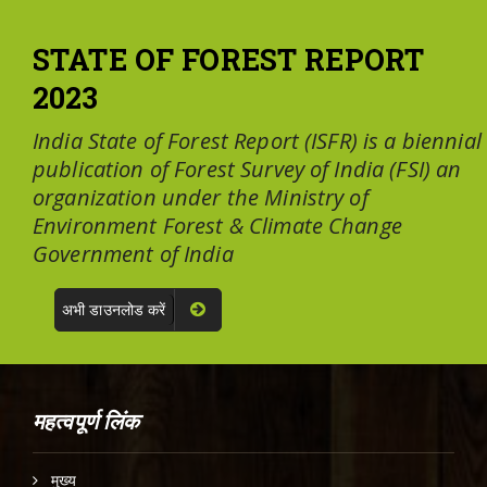
STATE OF FOREST REPORT
2023
India State of Forest Report (ISFR) is a biennial
publication of Forest Survey of India (FSI) an
organization under the Ministry of
Environment Forest & Climate Change
Government of India
अभी डाउनलोड करें
महत्वपूर्ण लिंक
मुख्य