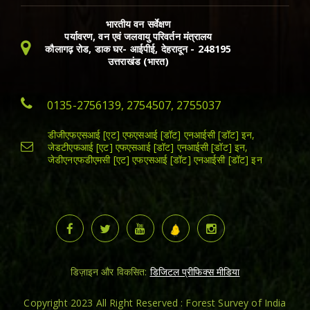
भारतीय वन सर्वेक्षण
पर्यावरण, वन एवं जलवायु परिवर्तन मंत्रालय
कौलागढ़ रोड, डाक घर- आईपीई, देहरादून - 248195
उत्तराखंड (भारत)
0135-2756139, 2754507, 2755037
डीजीएफएसआई [एट] एफएसआई [डॉट] एनआईसी [डॉट] इन,
जेडटीएफआई [एट] एफएसआई [डॉट] एनआईसी [डॉट] इन,
जेडीएनएफडीएमसी [एट] एफएसआई [डॉट] एनआईसी [डॉट] इन
डिज़ाइन और विकसित:
डिजिटल प्रीफिक्स मीडिया
Copyright 2023 All Right Reserved : Forest Survey of India