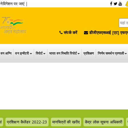
|
नेविगेशन पर जाएं
|
संपर्क करें
डीजीएफएसआई [एट] एफएस
वन अग्नि
वन इन्वेंटरी
रिपोर्ट
भारत वन स्थिति रिपोर्ट
प्रशिक्षण
निर्णय समर्थन प्रणाली
ां
प्रशिक्षण कैलेंडर 2022-23
मानचित्रों की खरीद
केंद्र लोक सूचना अधिकारी