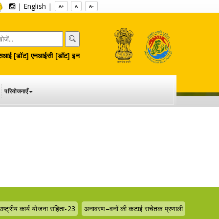
|
English
|
A+
A
A-
आई [डॉट] एनआईसी [डॉट] इन
परियोजनाएँ
राष्ट्रीय कार्य योजना संहिता-23
अनावरण–वनों की कटाई सचेतक प्रणाली