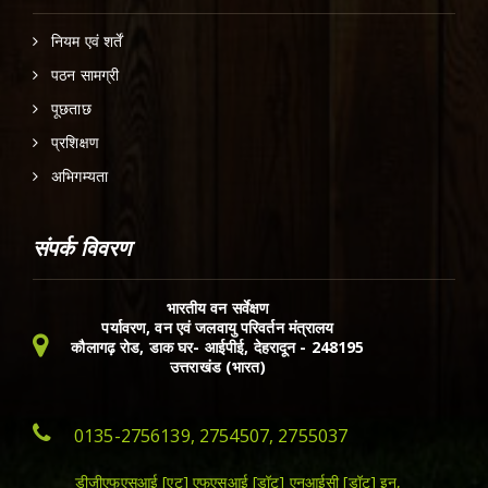
नियम एवं शर्तें
पठन सामग्री
पूछताछ
प्रशिक्षण
अभिगम्यता
संपर्क विवरण
भारतीय वन सर्वेक्षण
पर्यावरण, वन एवं जलवायु परिवर्तन मंत्रालय
कौलागढ़ रोड, डाक घर- आईपीई, देहरादून - 248195
उत्तराखंड (भारत)
0135-2756139, 2754507, 2755037
डीजीएफएसआई [एट] एफएसआई [डॉट] एनआईसी [डॉट] इन,