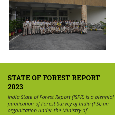
STATE OF FOREST REPORT
2023
India State of Forest Report (ISFR) is a biennial
publication of Forest Survey of India (FSI) an
organization under the Ministry of