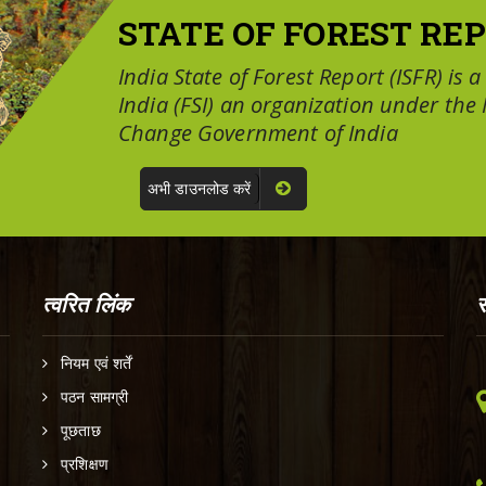
STATE OF FOREST REP
India State of Forest Report (ISFR) is 
India (FSI) an organization under the
Change Government of India
अभी डाउनलोड करें
त्वरित लिंक
स
नियम एवं शर्तें
पठन सामग्री
पूछताछ
प्रशिक्षण