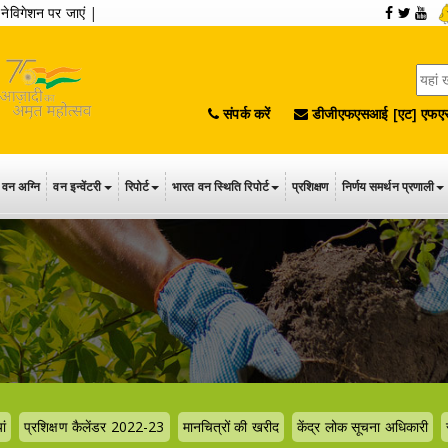
|
नेविगेशन पर जाएं
|
संपर्क करें
डीजीएफएसआई [एट] एफएस
वन अग्नि
वन इन्वेंटरी
रिपोर्ट
भारत वन स्थिति रिपोर्ट
प्रशिक्षण
निर्णय समर्थन प्रणाली
ां
प्रशिक्षण कैलेंडर 2022-23
मानचित्रों की खरीद
केंद्र लोक सूचना अधिकारी