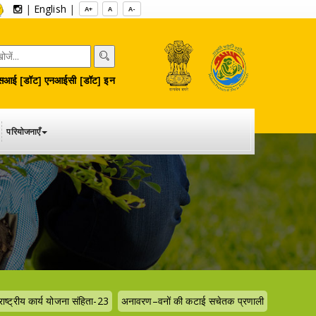
|
English
|
A+
A
A-
आई [डॉट] एनआईसी [डॉट] इन
परियोजनाएँ
राष्ट्रीय कार्य योजना संहिता-23
अनावरण–वनों की कटाई सचेतक प्रणाली