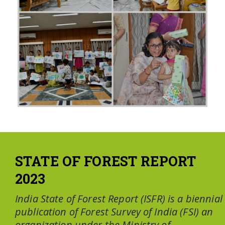
STATE OF FOREST REPORT
2023
India State of Forest Report (ISFR) is a biennial
publication of Forest Survey of India (FSI) an
organization under the Ministry of