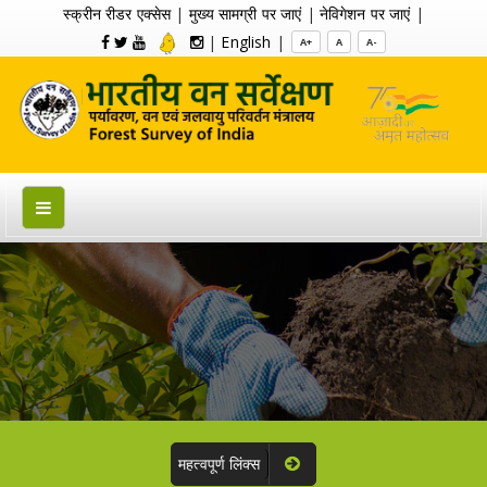
स्क्रीन रीडर एक्सेस
|
मुख्य सामग्री पर जाएं
|
नेविगेशन पर जाएं
|
|
English
|
A+
A
A-
महत्वपूर्ण लिंक्स