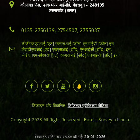
कौलागढ़ रोड, डाक घर- आईपीई, देहरादून - 248195
उत्तराखंड (भारत)
0135-2756139, 2754507, 2755037
डीजीएफएसआई [एट] एफएसआई [डॉट] एनआईसी [डॉट] इन,
जेडटीएफआई [एट] एफएसआई [डॉट] एनआईसी [डॉट] इन,
जेडीएनएफडीएमसी [एट] एफएसआई [डॉट] एनआईसी [डॉट] इन
डिज़ाइन और विकसित:
डिजिटल प्रीफिक्स मीडिया
Copyright 2023 All Right Reserved : Forest Survey of India
वेबसाइट अंतिम बार अपडेट की गई:
20-01-2026