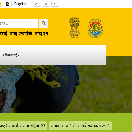
|
English
|
A+
A
A-
आई [डॉट] एनआईसी [डॉट] इन
परियोजनाएँ
राष्ट्रीय कार्य योजना संहिता-23
अनावरण–वनों की कटाई सचेतक प्रणाली