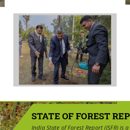
STATE OF FOREST REP
India State of Forest Report (ISFR) is 