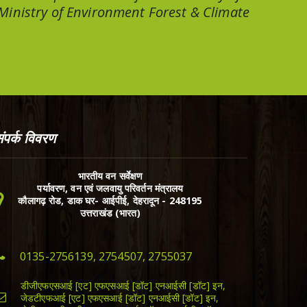
 Ministry of Environment Forest & Climate
ंपर्क विवरण
भारतीय वन सर्वेक्षण
पर्यावरण, वन एवं जलवायु परिवर्तन मंत्रालय
कौलागढ़ रोड, डाक घर- आईपीई, देहरादून - 248195
उत्तराखंड (भारत)
0135-2756139, 2754507, 2755037
डीजीएफएसआई [एट] एफएसआई [डॉट] एनआईसी [डॉट] इन,
जेडटीएफआई [एट] एफएसआई [डॉट] एनआईसी [डॉट] इन,