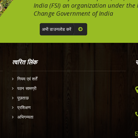
India (FSI) an organization under the
Change Government of India
अभी डाउनलोड करें
त्वरित लिंक
स
नियम एवं शर्तें
पठन सामग्री
पूछताछ
प्रशिक्षण
अभिगम्यता