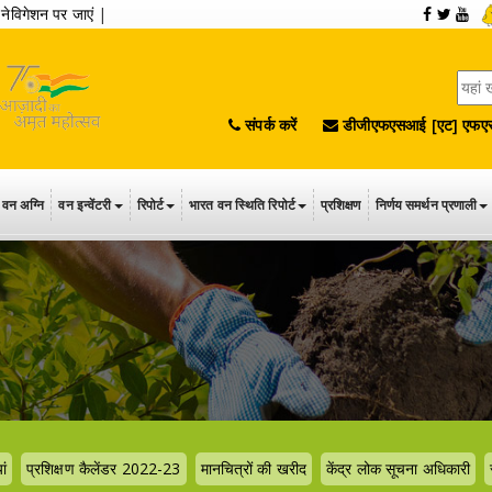
|
नेविगेशन पर जाएं
|
संपर्क करें
डीजीएफएसआई [एट] एफएस
वन अग्नि
वन इन्वेंटरी
रिपोर्ट
भारत वन स्थिति रिपोर्ट
प्रशिक्षण
निर्णय समर्थन प्रणाली
ां
प्रशिक्षण कैलेंडर 2022-23
मानचित्रों की खरीद
केंद्र लोक सूचना अधिकारी