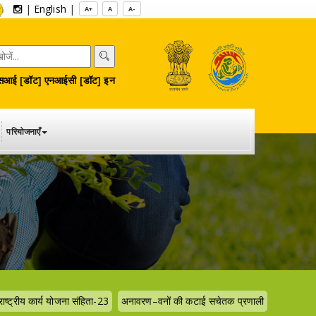
|
English
|
A+
A
A-
आई [डॉट] एनआईसी [डॉट] इन
परियोजनाएँ
राष्ट्रीय कार्य योजना संहिता-23
अनावरण–वनों की कटाई सचेतक प्रणाली