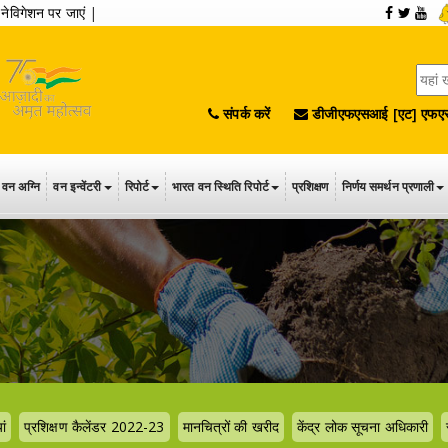
|
नेविगेशन पर जाएं
|
संपर्क करें
डीजीएफएसआई [एट] एफएस
वन अग्नि
वन इन्वेंटरी
रिपोर्ट
भारत वन स्थिति रिपोर्ट
प्रशिक्षण
निर्णय समर्थन प्रणाली
ां
प्रशिक्षण कैलेंडर 2022-23
मानचित्रों की खरीद
केंद्र लोक सूचना अधिकारी