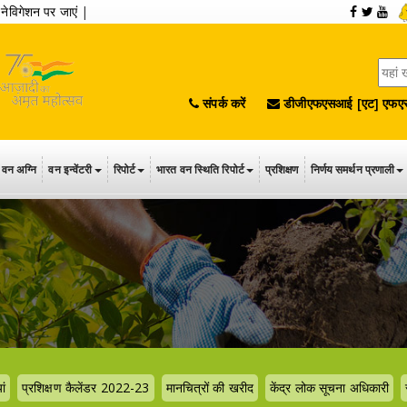
|
नेविगेशन पर जाएं
|
संपर्क करें
डीजीएफएसआई [एट] एफएस
वन अग्नि
वन इन्वेंटरी
रिपोर्ट
भारत वन स्थिति रिपोर्ट
प्रशिक्षण
निर्णय समर्थन प्रणाली
ां
प्रशिक्षण कैलेंडर 2022-23
मानचित्रों की खरीद
केंद्र लोक सूचना अधिकारी