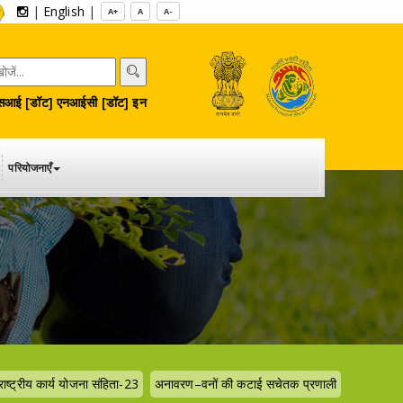
|
English
|
A+
A
A-
आई [डॉट] एनआईसी [डॉट] इन
परियोजनाएँ
राष्ट्रीय कार्य योजना संहिता-23
अनावरण–वनों की कटाई सचेतक प्रणाली